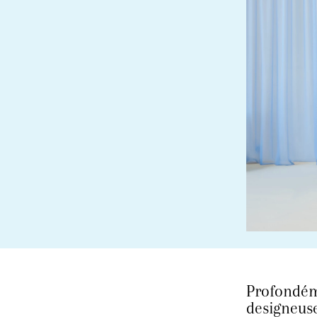
Profondéme
designeuse