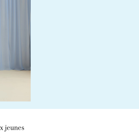
ux jeunes
n