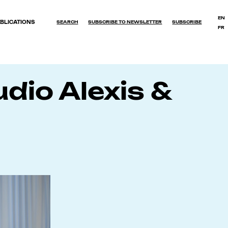
EN
BLICATIONS
SEARCH
SUBSCRIBE TO NEWSLETTER
SUBSCRIBE
FR
OK
udio Alexis &