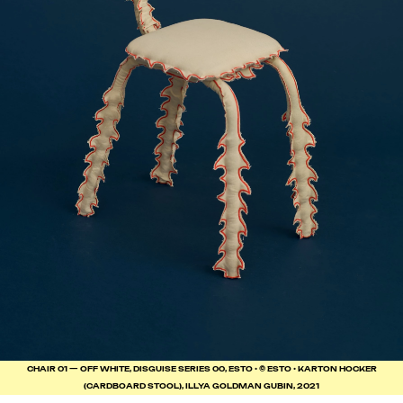
CHAIR 01 — OFF WHITE, DISGUISE SERIES 00, ESTO • © ESTO • KARTON HOCKER
(CARDBOARD STOOL), ILLYA GOLDMAN GUBIN, 2021