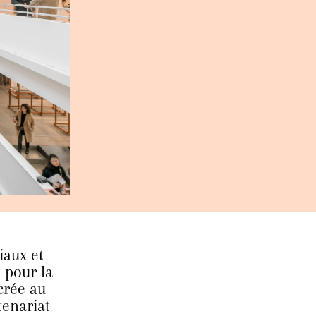
iaux et
 pour la
crée au
tenariat