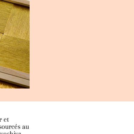
r et
 sourcés au
iyoshiya