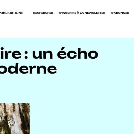
PUBLICATIONS
RECHERCHER
S'INSCRIRE À LA NEWSLETTER
S’ABONNER
OK
re : un écho
moderne