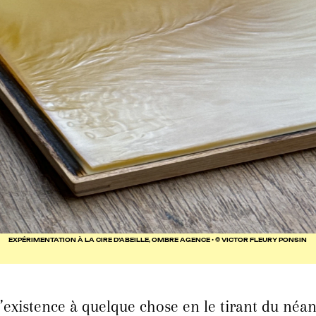
EXPÉRIMENTATION À LA CIRE D’ABEILLE, OMBRE AGENCE • © VICTOR FLEURY PONSIN
’existence à quelque chose en le tirant du néan