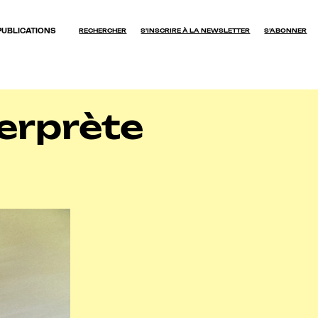
PUBLICATIONS
RECHERCHER
S'INSCRIRE À LA NEWSLETTER
S’ABONNER
OK
erprète