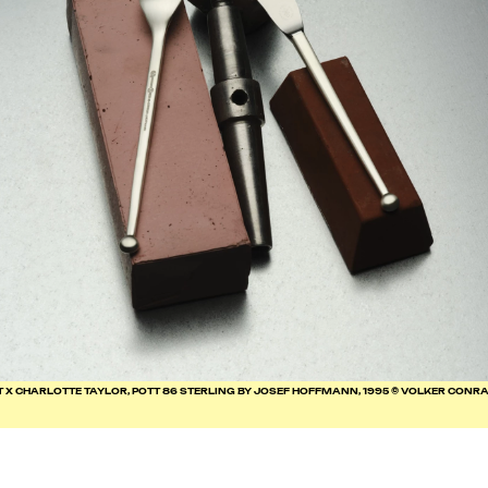
T X CHARLOTTE TAYLOR, POTT 86 STERLING BY JOSEF HOFFMANN, 1995 © VOLKER CONR