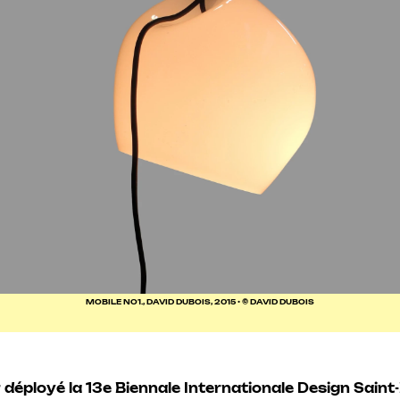
MOBILE NO1., DAVID DUBOIS, 2015 • © DAVID DUBOIS
 déployé la 13e Biennale Internationale Design Saint-