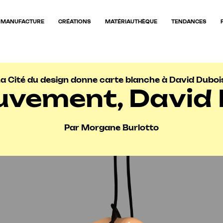
MANUFACTURE
CRÉATIONS
MATÉRIAUTHÈQUE
TENDANCES
a Cité du design donne carte blanche à David Duboi
uvement, David 
Par Morgane Burlotto