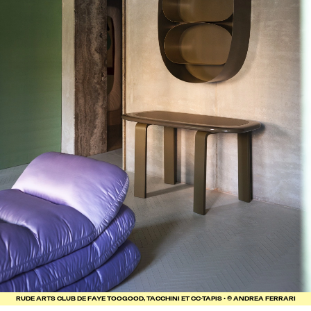
RUDE ARTS CLUB DE FAYE TOOGOOD, TACCHINI ET CC-TAPIS • © ANDREA FERRARI