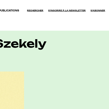
PUBLICATIONS
RECHERCHER
S'INSCRIRE À LA NEWSLETTER
S’ABONNER
OK
Szekely