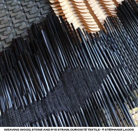
WEAVING WOOD, STONE AND RYE STRAW, CURIOSITÉ TEXTILE • © STÉPHANIE LACOS