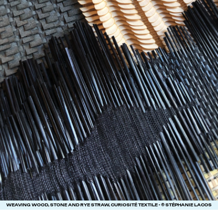
WEAVING WOOD, STONE AND RYE STRAW, CURIOSITÉ TEXTILE • © STÉPHANIE LACOS