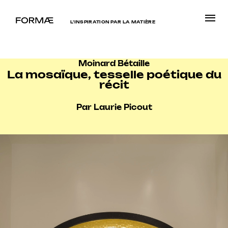
L’INSPIRATION PAR LA MATIÈRE
Moinard Bétaille
La mosaïque, tesselle poétique du
récit
Par Laurie Picout