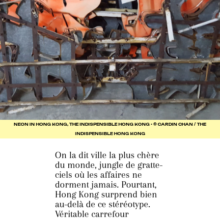
NEON IN HONG KONG, THE INDISPENSIBLE HONG KONG • © CARDIN CHAN / THE
INDISPENSIBLE HONG KONG
On la dit ville la plus chère
du monde, jungle de gratte-
ciels où les affaires ne
dorment jamais. Pourtant,
Hong Kong surprend bien
au-delà de ce stéréotype.
Véritable carrefour